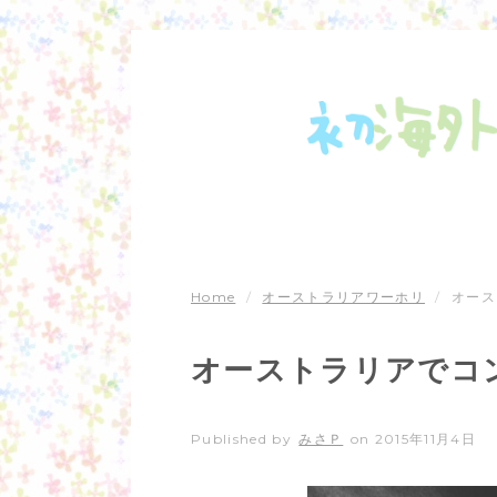
Home
/
オーストラリアワーホリ
/
オース
オーストラリアでコ
Published by
みさＰ
on
2015年11月4日