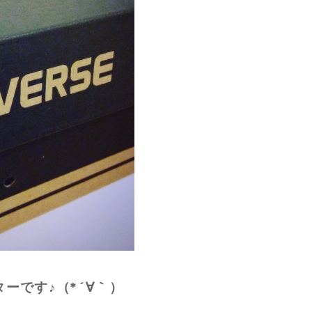
ーです♪（*´∀｀）