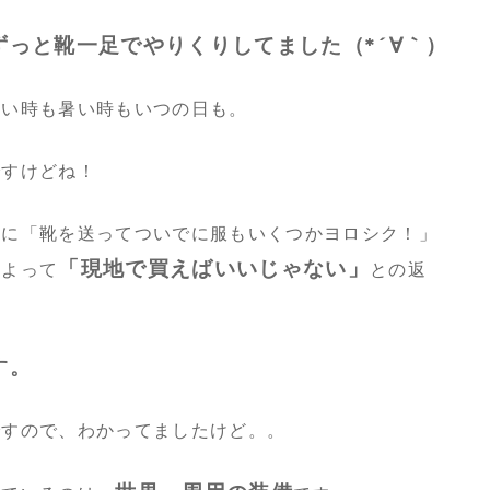
っと靴一足でやりくりしてました（*´∀｀）
寒い時も暑い時もいつの日も。
ですけどね！
母に「靴を送ってついでに服もいくつかヨロシク！」
「現地で買えばいいじゃない」
によって
との返
す。
ですので、わかってましたけど。。