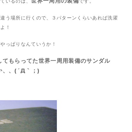
世界一周用の装備
っているのは、
です。
し違う場所に行くので、３パターンくらいあれば洗濯
すよ！
とやっぱりなんていうか！
してもらってた世界一周用装備のサンダル
、、(´Д｀；)