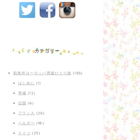
カテゴリー
初海外ヨーロッパ周遊ひとり旅
(165)
はじめに
(1)
準備
(12)
出国
(6)
フランス
(26)
ベルギー
(18)
ドイツ
(29)