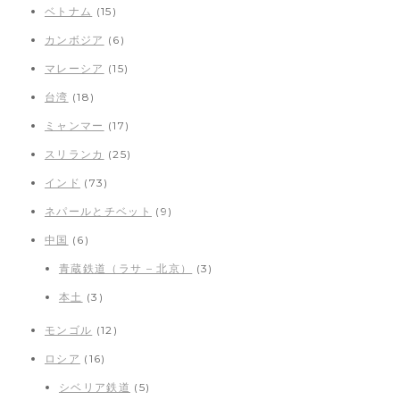
ベトナム
(15)
カンボジア
(6)
マレーシア
(15)
台湾
(18)
ミャンマー
(17)
スリランカ
(25)
インド
(73)
ネパールとチベット
(9)
中国
(6)
青蔵鉄道（ラサ – 北京）
(3)
本土
(3)
モンゴル
(12)
ロシア
(16)
シベリア鉄道
(5)