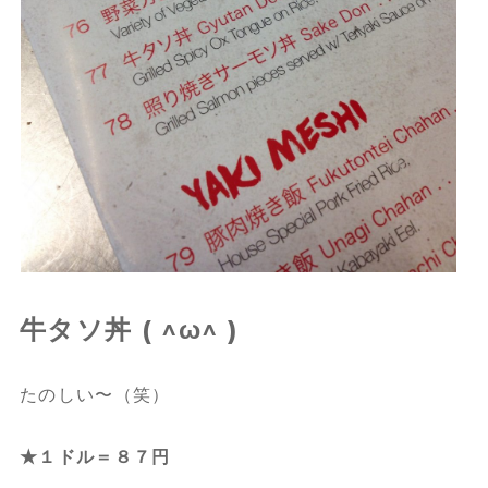
牛タソ丼 ( ^ω^ )
たのしい〜（笑）
★１ドル＝８７円