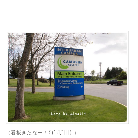
（看板きたなー！Σ(ﾟДﾟ|||) ）