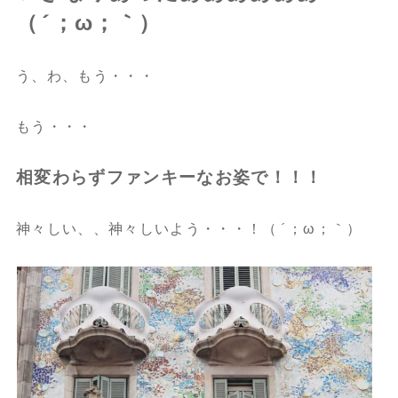
（´；ω；｀）
う、わ、もう・・・
もう・・・
相変わらずファンキーなお姿で！！！
神々しい、、神々しいよう・・・！（´；ω；｀）