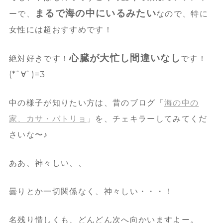
まるで海の中にいるみたい
ーで、
なので、特に
女性には超おすすめです！
心臓が大忙し間違いなし
絶対好きです！
です！
(*ﾟ∀ﾟ)=3
中の様子が知りたい方は、昔のブログ「
海の中の
家、カサ・バトリョ
」を、チェキラーしてみてくだ
さいな〜♪
ああ、神々しい、、
曇りとか一切関係なく、神々しい・・・！
名残り惜しくも、どんどん次へ向かいますよー。