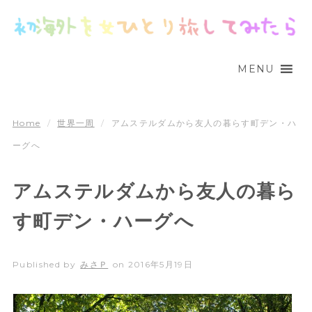
MENU
Home
/
世界一周
/
アムステルダムから友人の暮らす町デン・ハ
ーグへ
アムステルダムから友人の暮ら
す町デン・ハーグへ
Published by
みさＰ
on
2016年5月19日