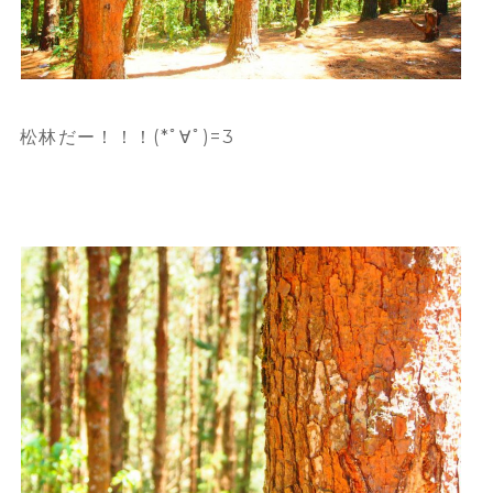
松林だー！！！(*ﾟ∀ﾟ)=3