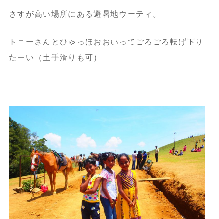
さすが高い場所にある避暑地ウーティ。
トニーさんとひゃっほおおいってごろごろ転げ下り
たーい（土手滑りも可）