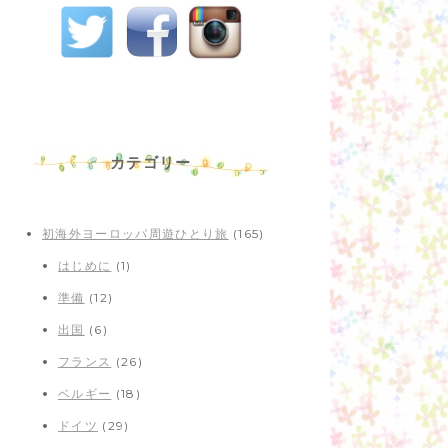
カテゴリー
初海外ヨーロッパ周遊ひとり旅
(165)
はじめに
(1)
準備
(12)
出国
(6)
フランス
(26)
ベルギー
(18)
ドイツ
(29)