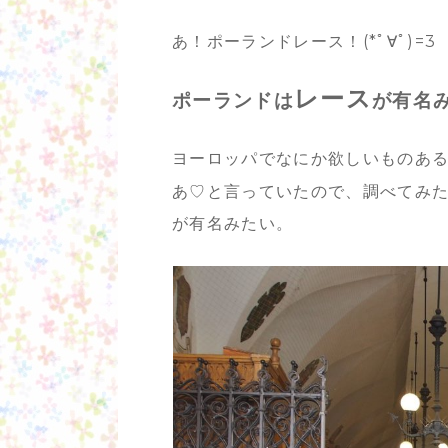
あ！ポーランドレース！(*ﾟ∀ﾟ)=3
レース
ポーランドは
が有名
ヨーロッパでなにか欲しいものあ
あ♡と言っていたので、調べてみ
が有名みたい。