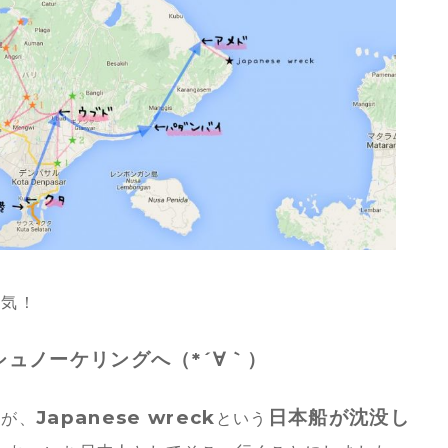
人気！
ュノーケリングへ（*´∀｀）
Japanese wreck
日本船が沈没し
すが、
という