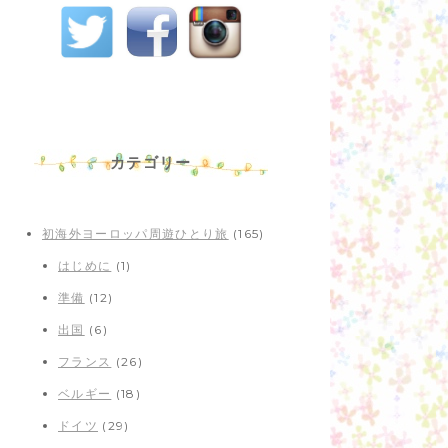
カテゴリー
初海外ヨーロッパ周遊ひとり旅
(165)
はじめに
(1)
準備
(12)
出国
(6)
フランス
(26)
ベルギー
(18)
ドイツ
(29)