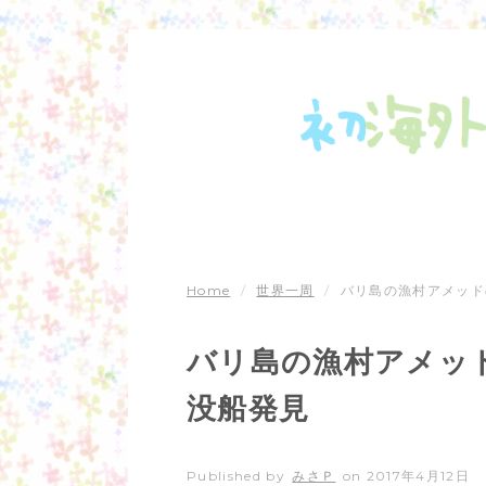
Home
/
世界一周
/
バリ島の漁村アメッド
バリ島の漁村アメッ
没船発見
Published by
みさＰ
on
2017年4月12日