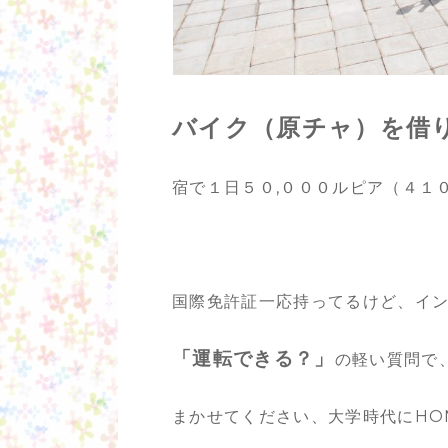
バイク（原チャ）を借
宿で１日５０,０００ルピア（４１
国際免許証一応持ってるけど、イ
「運転できる？」
の軽い質問で
まかせてください、大学時代にHO