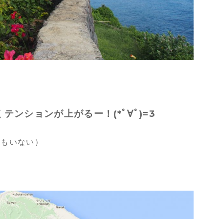
ンションが上がるー！(*ﾟ∀ﾟ)=3
れもいない）