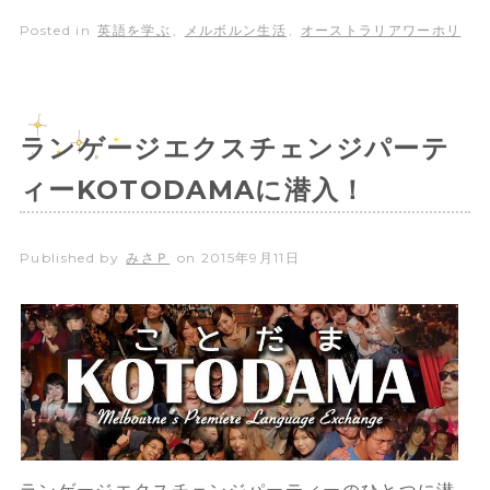
Posted in
英語を学ぶ
,
メルボルン生活
,
オーストラリアワーホリ
ランゲージエクスチェンジパーテ
ィーKOTODAMAに潜入！
Published by
みさＰ
on
2015年9月11日