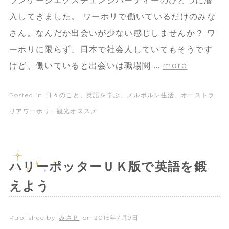
ランゲージエクスチェンジパーティーのひとつに潜
入してきました。 ワーホリで働いているだけのみな
さん。なんだか出会いが少ない感じしませんか？ ワ
ーホリに限らず、日本で社会人していてもそうです
けど、働いていると出会いは職場関 …
more
Posted in
日々のこと
,
英語を学ぶ
,
メルボルン生活
,
オーストラ
リアワーホリ
,
観光オススメ
ハリーポッターＵＫ版で英語を鍛
えよう
Published by
みさＰ
on
2015年7月9日