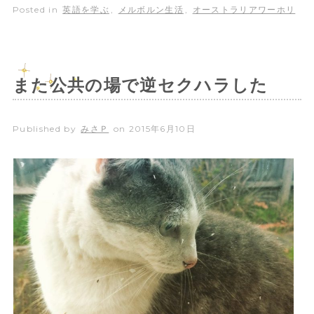
Posted in
英語を学ぶ
,
メルボルン生活
,
オーストラリアワーホリ
また公共の場で逆セクハラした
Published by
みさＰ
on
2015年6月10日