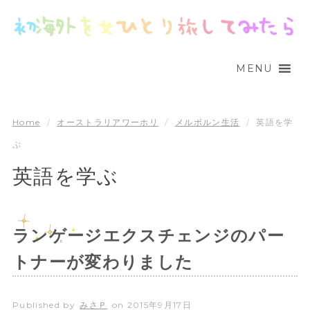
MENU
Home
/
オーストラリアワーホリ
/
メルボルン生活
/
英語を学
ぶ
英語を学ぶ
ランゲージエクスチェンジのパー
トナーが変わりました
Published by
みさＰ
on
2015年9月17日