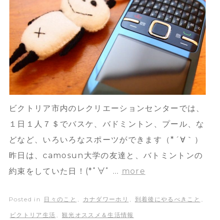
ビクトリア市内のレクリエーションセンターでは、
１日１人７＄でバスケ、バドミントン、プール、な
どなど、いろいろなスポーツができます（*´∀｀）
昨日は、camosun大学の友達と、バトミントンの
約束をしていた日！(*ﾟ∀ﾟ …
more
Posted in
日々のこと
,
カナダワーホリ
,
到着後にやるべきこと
,
ビクトリア生活
,
観光オススメ＆生活情報