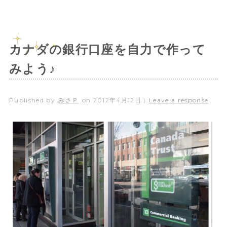
カナダの銀行口座を自力で作って
みよう♪
Published by
みさＰ
on
2012年4月12日
|
Leave a response