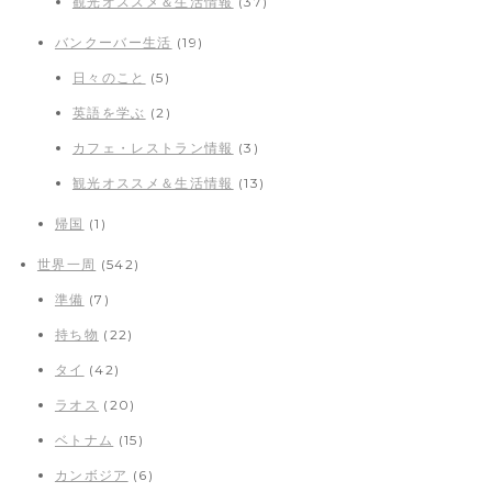
観光オススメ＆生活情報
(37)
バンクーバー生活
(19)
日々のこと
(5)
英語を学ぶ
(2)
カフェ・レストラン情報
(3)
観光オススメ＆生活情報
(13)
帰国
(1)
世界一周
(542)
準備
(7)
持ち物
(22)
タイ
(42)
ラオス
(20)
ベトナム
(15)
カンボジア
(6)