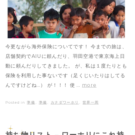
今更ながら海外保険についてです！ 今までの旅は、
店舗契約でAIUに頼んだり、羽田空港で東京海上日
動に頼んだりしてきました。 が、私は１度たりとも
保険を利用した事ないです（足くじいたりはしてる
んですけどね…） が！！！ 使 …
more
Posted in
準備
,
準備
,
カナダワーホリ
,
世界一周
持ち物リスト – ワーホリにこれ持