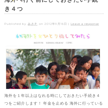
き４つ
Published by
みさＰ
on
2012年9月16日
|
Leave a response
海外を１年以上はなれる時にしておきたい手続き４
つをご紹介します！ 年金を止める 海外に行っている