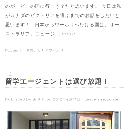
のが、どこの国に行こう？だと思います。 今日は私
がカナダのビクトリアを選ぶまでのお話をしたいと
思います！ 日本からワーホリへ行ける国は、オー
ストラリア、ニュージ …
more
Posted in
準備
,
カナダワーホリ
留学エージェントは選び放題！
Published by
みさＰ
on
2012年4月17日
|
Leave a response