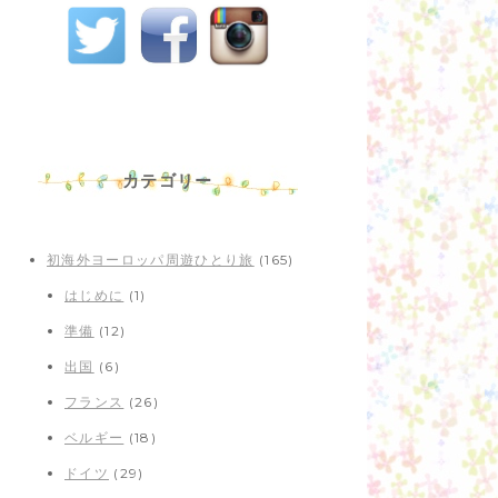
カテゴリー
初海外ヨーロッパ周遊ひとり旅
(165)
はじめに
(1)
準備
(12)
出国
(6)
フランス
(26)
ベルギー
(18)
ドイツ
(29)