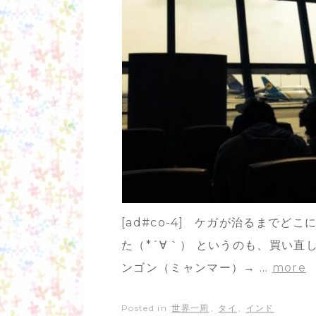
[ad#co-4] ケガが治るまで
た（*´∀｀） というのも、買い
ンゴン（ミャンマー）→ …
more
Posted in
世界一周
,
タイ
,
インド