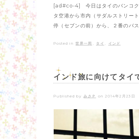
[ad#co-4] 今日はタイのバ
タ空港から市内（サダルストリート
停（セブンの前）から、２番のバス
Posted in
世界一周
,
タイ
,
インド
インド旅に向けてタイ
Published by
みさＰ
on
2014年2月23日