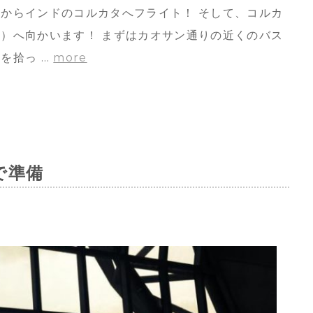
ンコクからインドのコルカタへフライト！ そして、コルカ
）へ向かいます！ まずはカオサン通りの近くのバス
を拾っ …
more
で準備