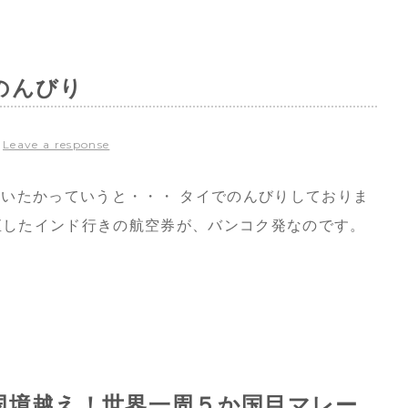
のんびり
|
Leave a response
どこにいたかっていうと・・・ タイでのんびりしておりま
い直したインド行きの航空券が、バンコク発なのです。
国境越え！世界一周５か国目マレー