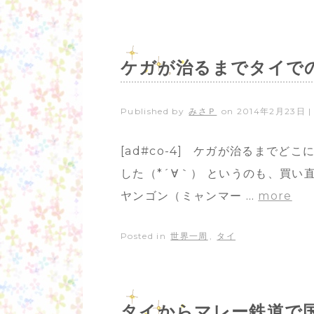
ケガが治るまでタイで
Published by
みさＰ
on
2014年2月23日
[ad#co-4] ケガが治るまで
した（*´∀｀） というのも、買
ヤンゴン（ミャンマー …
more
Posted in
世界一周
,
タイ
タイからマレー鉄道で