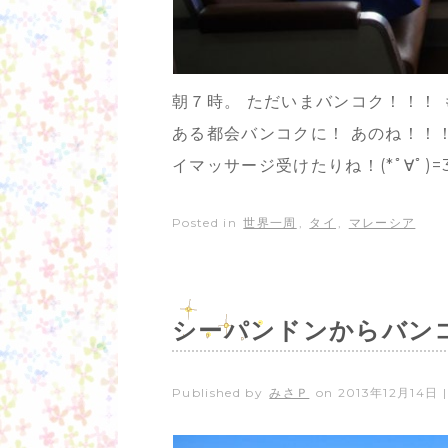
朝７時。 ただいまバンコク！！！
ある都会バンコクに！ あのね！！
イマッサージ受けたりね！(*ﾟ∀ﾟ)=
Posted in
世界一周
,
タイ
,
マレーシア
シーパンドンからバン
Published by
みさＰ
on
2013年12月14日