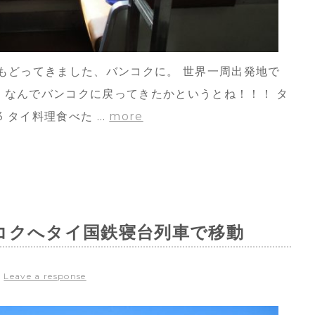
 もどってきました、バンコクに。 世界一周出発地で
！なんでバンコクに戻ってきたかというとね！！！ タ
3 タイ料理食べた …
more
コクへタイ国鉄寝台列車で移動
|
Leave a response