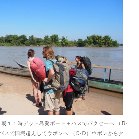
）朝１１時デット島発ボート＋バスでパクセーへ （B-
バスで国境超えしてウボンへ （C-D）ウボンからタ