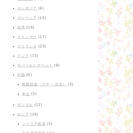
カンボジア
(6)
マレーシア
(15)
台湾
(18)
ミャンマー
(17)
スリランカ
(25)
インド
(73)
ネパールとチベット
(9)
中国
(6)
青蔵鉄道（ラサ – 北京）
(3)
本土
(3)
モンゴル
(12)
ロシア
(16)
シベリア鉄道
(5)