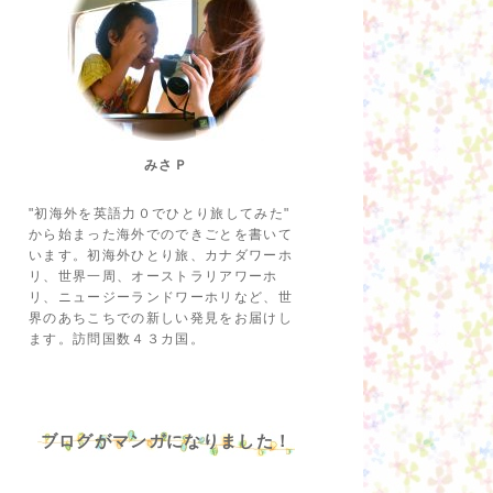
みさＰ
"初海外を英語力０でひとり旅してみた"
から始まった海外でのできごとを書いて
います。初海外ひとり旅、カナダワーホ
リ、世界一周、オーストラリアワーホ
リ、ニュージーランドワーホリなど、世
界のあちこちでの新しい発見をお届けし
ます。訪問国数４３カ国。
ブログがマンガになりました！