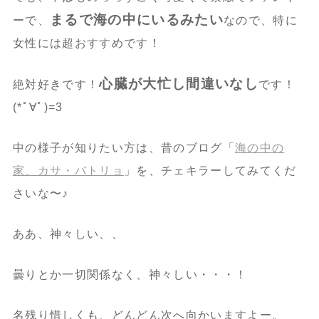
まるで海の中にいるみたい
ーで、
なので、特に
女性には超おすすめです！
心臓が大忙し間違いなし
絶対好きです！
です！
(*ﾟ∀ﾟ)=3
中の様子が知りたい方は、昔のブログ「
海の中の
家、カサ・バトリョ
」を、チェキラーしてみてくだ
さいな〜♪
ああ、神々しい、、
曇りとか一切関係なく、神々しい・・・！
名残り惜しくも、どんどん次へ向かいますよー。