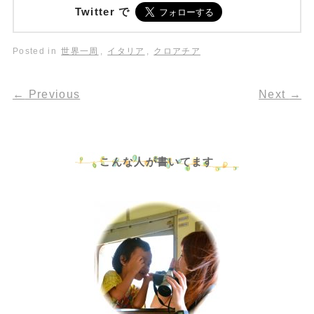
Twitter で
Posted in
世界一周
,
イタリア
,
クロアチア
←
Previous
Next
→
こんな人が書いてます