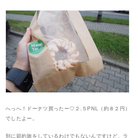
へっへ！ドーナツ買ったー♡２.５PNL（約８２円）
でしたよー。
別に節約旅をしているわけでもないんですけど、ラ