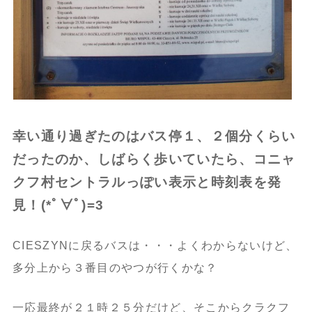
幸い通り過ぎたのはバス停１、２個分くらい
だったのか、しばらく歩いていたら、コニャ
クフ村セントラルっぽい表示と時刻表を発
見！(*ﾟ∀ﾟ)=3
CIESZYNに戻るバスは・・・よくわからないけど、
多分上から３番目のやつが行くかな？
一応最終が２１時２５分だけど、そこからクラクフ