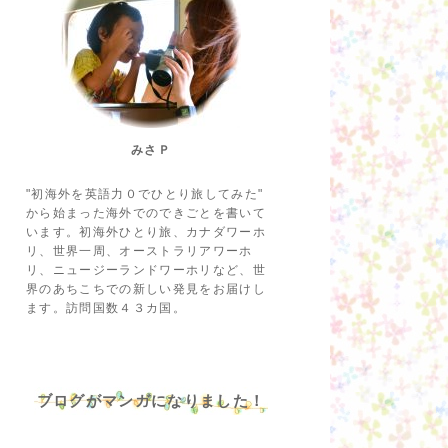
みさＰ
"初海外を英語力０でひとり旅してみた"
から始まった海外でのできごとを書いて
います。初海外ひとり旅、カナダワーホ
リ、世界一周、オーストラリアワーホ
リ、ニュージーランドワーホリなど、世
界のあちこちでの新しい発見をお届けし
ます。訪問国数４３カ国。
ブログがマンガになりました！