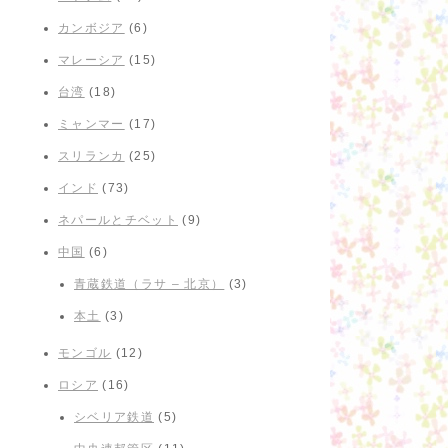
カンボジア
(6)
マレーシア
(15)
台湾
(18)
ミャンマー
(17)
スリランカ
(25)
インド
(73)
ネパールとチベット
(9)
中国
(6)
青蔵鉄道（ラサ – 北京）
(3)
本土
(3)
モンゴル
(12)
ロシア
(16)
シベリア鉄道
(5)