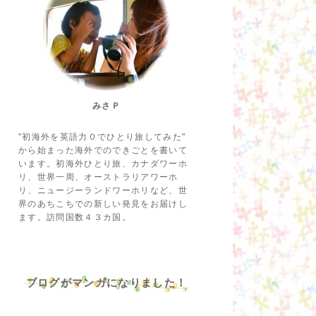
みさＰ
"初海外を英語力０でひとり旅してみた"
から始まった海外でのできごとを書いて
います。初海外ひとり旅、カナダワーホ
リ、世界一周、オーストラリアワーホ
リ、ニュージーランドワーホリなど、世
界のあちこちでの新しい発見をお届けし
ます。訪問国数４３カ国。
ブログがマンガになりました！