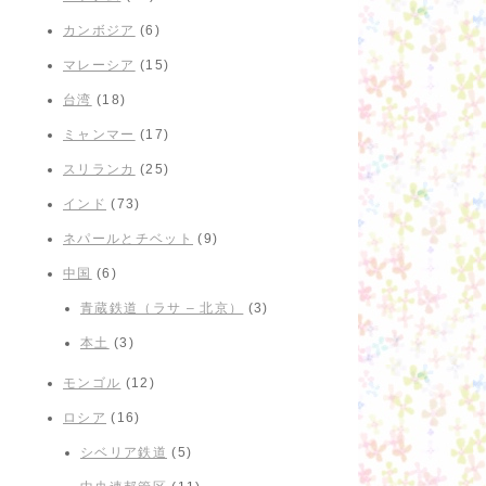
カンボジア
(6)
マレーシア
(15)
台湾
(18)
ミャンマー
(17)
スリランカ
(25)
インド
(73)
ネパールとチベット
(9)
中国
(6)
青蔵鉄道（ラサ – 北京）
(3)
本土
(3)
モンゴル
(12)
ロシア
(16)
シベリア鉄道
(5)