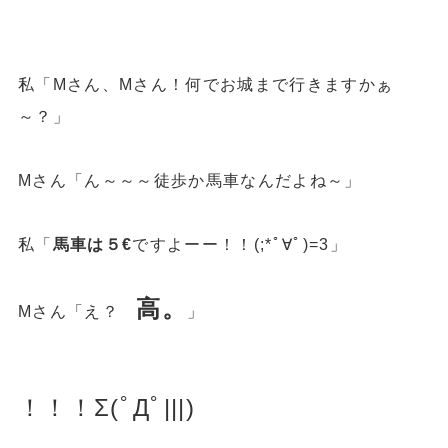
私「Mさん、Mさん！何でお城まで行きますかぁ
～？」
Mさん「ん～～～徒歩か馬車なんだよね～」
私「
馬車は５€
ですよーー！！(;*ﾟ∀ﾟ)=3」
高。
Mさん「え？
」
！！！Σ(ﾟДﾟ|||)