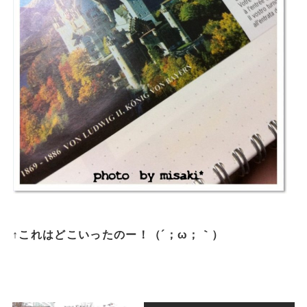
↑これはどこいったのー！（´；ω；｀）