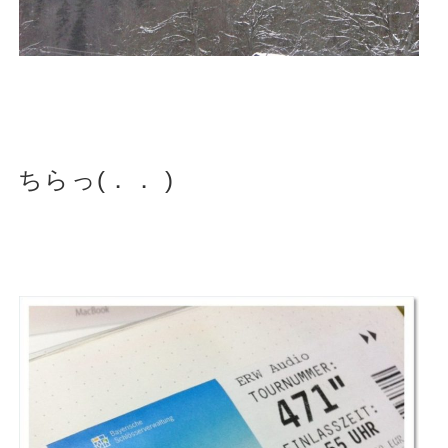
ちらっ(．． )