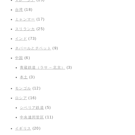
台湾
(18)
ミャンマー
(17)
スリランカ
(25)
インド
(73)
ネパールとチベット
(9)
中国
(6)
青蔵鉄道（ラサ – 北京）
(3)
本土
(3)
モンゴル
(12)
ロシア
(16)
シベリア鉄道
(5)
中央連邦管区
(11)
イギリス
(20)