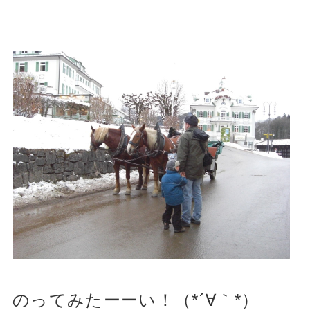
のってみたーーい！（*´∀｀*）