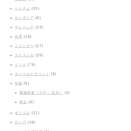
ベトナム
(15)
カンボジア
(6)
マレーシア
(15)
台湾
(18)
ミャンマー
(17)
スリランカ
(25)
インド
(73)
ネパールとチベット
(9)
中国
(6)
青蔵鉄道（ラサ – 北京）
(3)
本土
(3)
モンゴル
(12)
ロシア
(16)