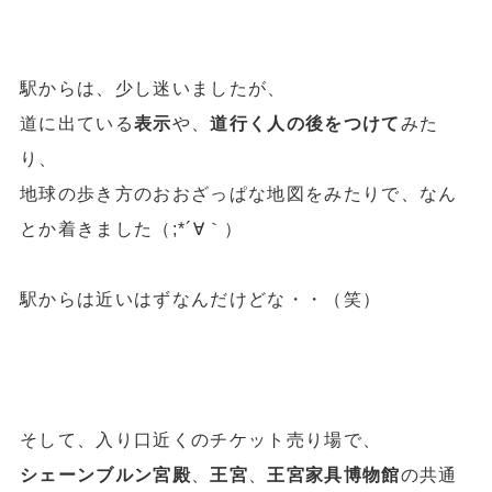
駅からは、少し迷いましたが、
道に出ている
表示
や、
道行く人の後をつけて
みた
り、
地球の歩き方のおおざっぱな地図をみたりで、なん
とか着きました（;*´∀｀）
駅からは近いはずなんだけどな・・（笑）
そして、入り口近くのチケット売り場で、
シェーンブルン宮殿
、
王宮
、
王宮家具博物館
の共通