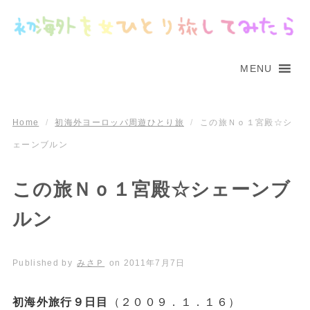
MENU
Home
/
初海外ヨーロッパ周遊ひとり旅
/
この旅Ｎｏ１宮殿☆シ
ェーンブルン
この旅Ｎｏ１宮殿☆シェーンブ
ルン
Published by
みさＰ
on
2011年7月7日
初海外旅行９日目
（２００９．１．１６）