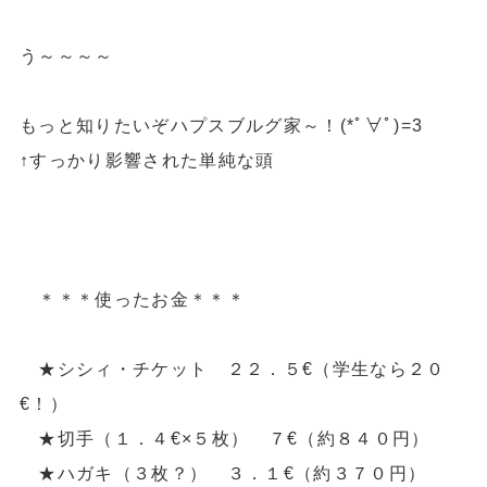
う～～～～
もっと知りたいぞハプスブルグ家～！(*ﾟ∀ﾟ)=3
↑すっかり影響された単純な頭
＊＊＊使ったお金＊＊＊
★シシィ・チケット ２２．５€（学生なら２０
€！）
★切手（１．４€×５枚） ７€（約８４０円）
★ハガキ（３枚？） ３．１€（約３７０円）