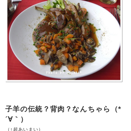
子羊の伝統？背肉？なんちゃら（*
´∀｀）
（↑超あいまい）