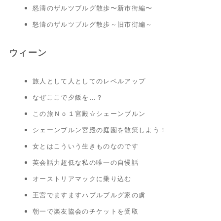
怒濤のザルツブルグ散歩〜新市街編〜
怒濤のザルツブルグ散歩～旧市街編～
ウィーン
旅人として人としてのレベルアップ
なぜここで夕飯を…？
この旅Ｎｏ１宮殿☆シェーンブルン
シェーンブルン宮殿の庭園を散策しよう！
女とはこういう生きものなのです
英会話力超低な私の唯一の自慢話
オーストリアマックに乗り込む
王宮でますますハプルブルグ家の虜
朝一で楽友協会のチケットを受取