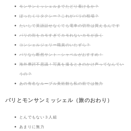
モンサンミッシェルまでたどり着けるか？
ぼったくりタクシー？これがパリの相場？
たいして英語話せなくても電車の切符は買えるんです
パリの街をカモすぎてカモれないカモが歩く
コンシェルジェリー職員のいたずら？
パリなら断然サント・シャペルがおすすめ！
海外摩訶不思議！写真を撮るときのかけ声ってなんてい
うの？
あの有名なルーブル美術館も私の前では無力
パリとモンサンミッシェル（旅のおわり）
とんでもない３人組
あまりに無力