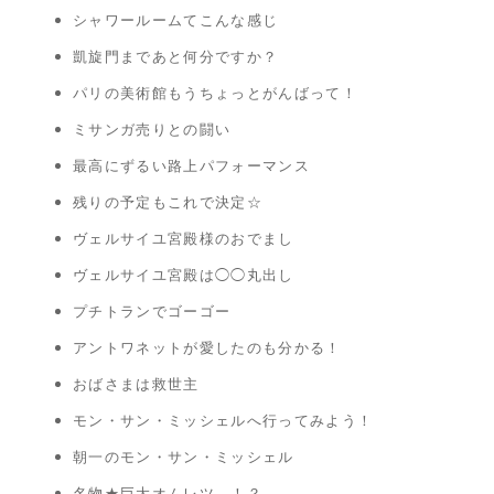
シャワールームてこんな感じ
凱旋門まであと何分ですか？
パリの美術館もうちょっとがんばって！
ミサンガ売りとの闘い
最高にずるい路上パフォーマンス
残りの予定もこれで決定☆
ヴェルサイユ宮殿様のおでまし
ヴェルサイユ宮殿は◯◯丸出し
プチトランでゴーゴー
アントワネットが愛したのも分かる！
おばさまは救世主
モン・サン・ミッシェルへ行ってみよう！
朝一のモン・サン・ミッシェル
名物★巨大オムレツ…！？