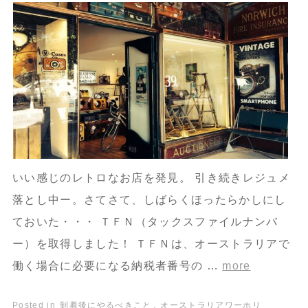
いい感じのレトロなお店を発見。 引き続きレジュメ
落とし中ー。さてさて、しばらくほったらかしにし
ておいた・・・ ＴＦＮ（タックスファイルナンバ
ー）を取得しました！ ＴＦＮは、オーストラリアで
働く場合に必要になる納税者番号の …
more
Posted in
到着後にやるべきこと
,
オーストラリアワーホリ