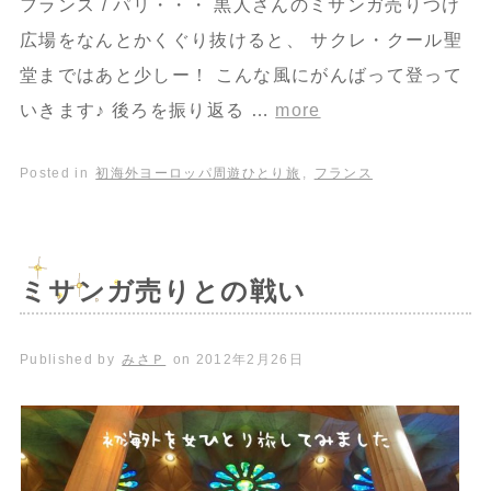
フランス / パリ・・・ 黒人さんのミサンガ売りつけ
広場をなんとかくぐり抜けると、 サクレ・クール聖
堂まではあと少しー！ こんな風にがんばって登って
いきます♪ 後ろを振り返る …
more
Posted in
初海外ヨーロッパ周遊ひとり旅
,
フランス
ミサンガ売りとの戦い
Published by
みさＰ
on
2012年2月26日