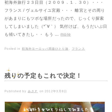
初海外旅行２３日目（２００９．１．３０）・・・
フランス / ヴェルサイユ宮殿・・・ 離宮とその周り
があまりにもツボな場所だったので、じっくり探索
してしまいました（*´∀｀） 気付けば、もうだいぶ日
も傾いてきたし・・ もう …
more
Posted in
初海外ヨーロッパ周遊ひとり旅
,
フランス
残りの予定もこれで決定！
Published by
みさＰ
on
2012年3月8日