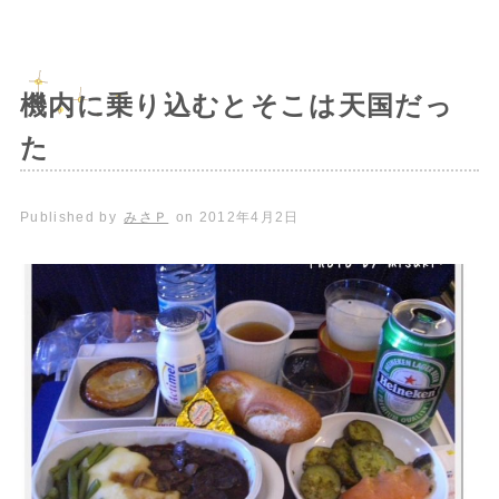
機内に乗り込むとそこは天国だっ
た
Published by
みさＰ
on
2012年4月2日