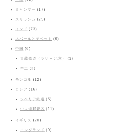
ミャンマー
(17)
スリランカ
(25)
インド
(73)
ネパールとチベット
(9)
中国
(6)
青蔵鉄道（ラサ – 北京）
(3)
本土
(3)
モンゴル
(12)
ロシア
(16)
シベリア鉄道
(5)
中央連邦管区
(11)
イギリス
(20)
イングランド
(9)