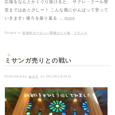
広場をなんとかくぐり抜けると、 サクレ・クール聖
堂まではあと少しー！ こんな風にがんばって登って
いきます♪ 後ろを振り返る …
more
Posted in
初海外ヨーロッパ周遊ひとり旅
,
フランス
ミサンガ売りとの戦い
Published by
みさＰ
on
2012年2月26日