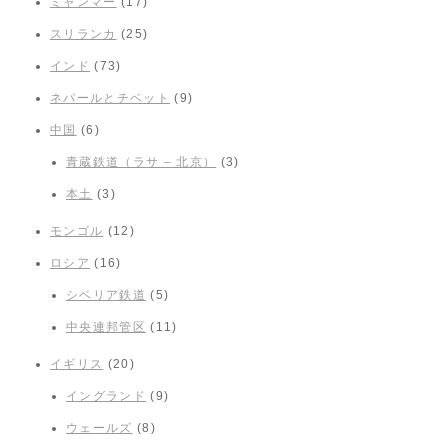
ミャンマー
(17)
スリランカ
(25)
インド
(73)
ネパールとチベット
(9)
中国
(6)
青蔵鉄道（ラサ – 北京）
(3)
本土
(3)
モンゴル
(12)
ロシア
(16)
シベリア鉄道
(5)
中央連邦管区
(11)
イギリス
(20)
イングランド
(9)
ウェールズ
(8)