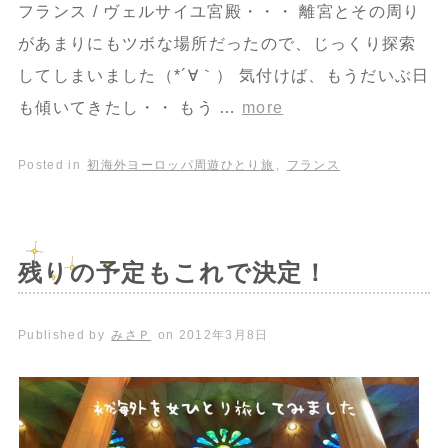
フランス / ヴェルサイユ宮殿・・・ 離宮とその周り
があまりにもツボな場所だったので、じっくり探索
してしまいました（*´∀｀） 気付けば、もうだいぶ日
も傾いてきたし・・ もう …
more
Posted in
初海外ヨーロッパ周遊ひとり旅
,
フランス
残りの予定もこれで決定！
Published by
みさＰ
on
2012年3月8日