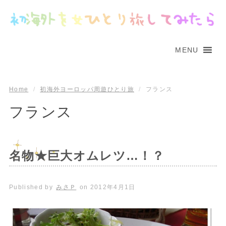
MENU
Home
/
初海外ヨーロッパ周遊ひとり旅
/
フランス
フランス
名物★巨大オムレツ…！？
Published by
みさＰ
on
2012年4月1日