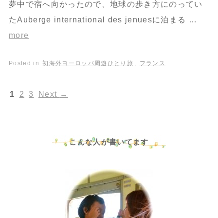
夢中で宿へ向かったので、地球の歩き方にのってい
たAuberge international des jenuesに泊まる …
more
Posted in
初海外ヨーロッパ周遊ひとり旅
,
フランス
1
2
3
Next
→
こんな人が書いてます