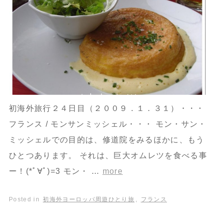
初海外旅行２４日目（２００９．１．３１）・・・
フランス / モンサンミッシェル・・・ モン・サン・
ミッシェルでの目的は、修道院をみるほかに、もう
ひとつあります。 それは、巨大オムレツを食べる事
ー！(*ﾟ∀ﾟ)=3 モン・ …
more
Posted in
初海外ヨーロッパ周遊ひとり旅
,
フランス