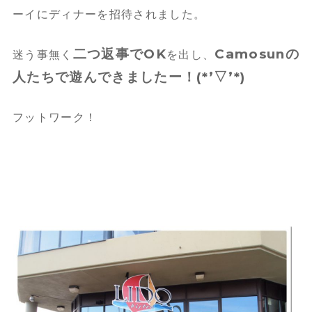
ーイにディナーを招待されました。
二つ返事でOK
Camosunの
迷う事無く
を出し、
人たちで遊んできましたー！(*’▽’*)
フットワーク！