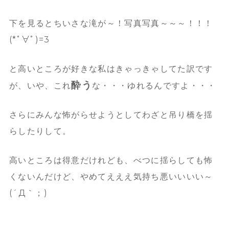
下を見るとちいさな滝が～！
写真写真～～～！！！
(*ﾟ∀ﾟ)=3
と高いところが好きな私はきゃっきゃしてた訳です
酔う
が、いや、これ
な・・・ゆれるんですよ・・・
さらにみんな怖がらせようとしてわざと吊り橋を揺
らしたりして。
高いところは得意だけれども、べつに揺らしても怖
くないんだけど、
やめてえええ気持ち悪いいいい～
(´Д｀；)