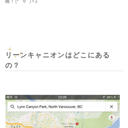
橋！(*ﾟ∀ﾟ)=3
リーンキャニオンはどこにある
の？