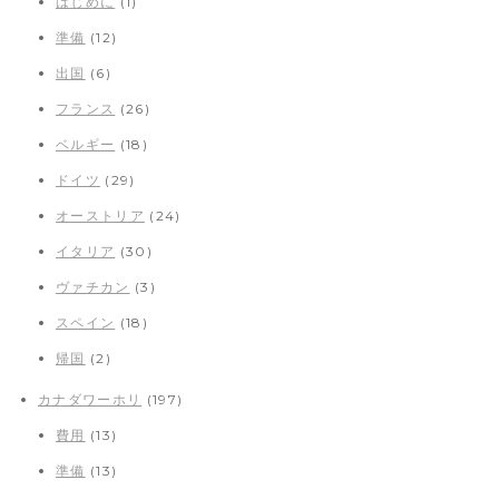
はじめに
(1)
準備
(12)
出国
(6)
フランス
(26)
ベルギー
(18)
ドイツ
(29)
オーストリア
(24)
イタリア
(30)
ヴァチカン
(3)
スペイン
(18)
帰国
(2)
カナダワーホリ
(197)
費用
(13)
準備
(13)