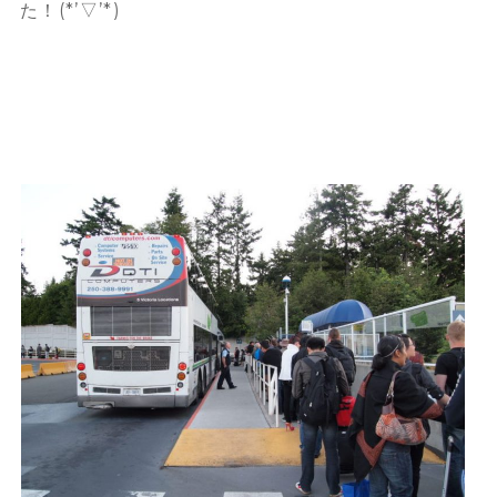
た！(*’▽’*)