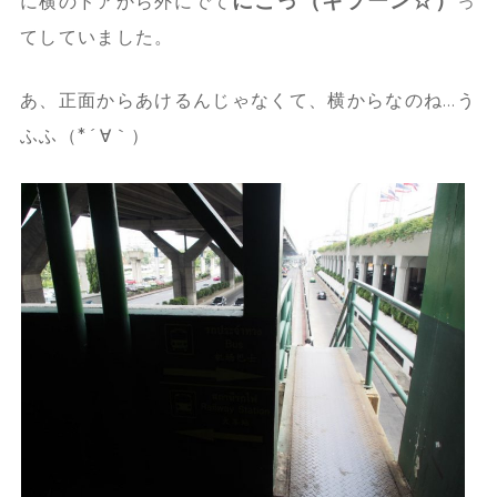
にこっ（キラーン☆）
に横のドアから外にでて
っ
てしていました。
あ、正面からあけるんじゃなくて、横からなのね…う
ふふ（*´∀｀）