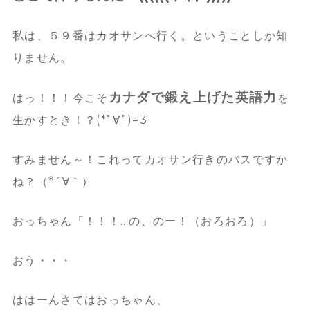
私は、５９番はカオサンへ行く。ということしか知
りません。
カナダで鍛え上げた英語力
はっ！！！今こそ
を
生かすとき！？(*ﾟ∀ﾟ)=3
すみません～！これってカオサン行きのバスですか
ね？（*´∀｀）
おっちゃん「！！！…の、のー！（おろおろ）」
おう・・・
ははーんさてはおっちゃん、