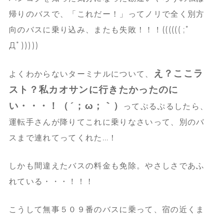
帰りのバスで、「これだー！」ってノリで全く別方
向のバスに乗り込み、またも失敗！！！(((((( ;ﾟ
Дﾟ)))))
え？ここラ
よくわからないターミナルについて、
スト？私カオサンに行きたかったのに
い・・・！（´；ω；｀）
ってぷるぷるしたら、
運転手さんが降りてこれに乗りなさいって、別のバ
スまで連れてってくれた…！
しかも間違えたバスの料金も免除。やさしさであふ
れている・・・！！！
こうして無事５０９番のバスに乗って、宿の近くま