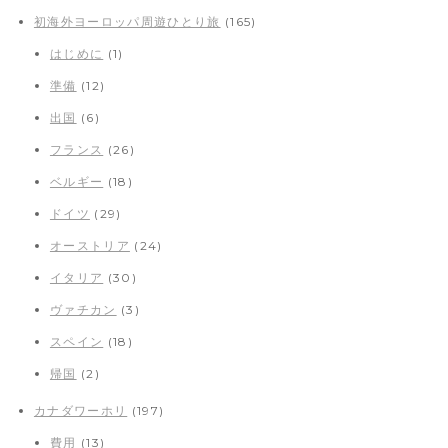
初海外ヨーロッパ周遊ひとり旅
(165)
はじめに
(1)
準備
(12)
出国
(6)
フランス
(26)
ベルギー
(18)
ドイツ
(29)
オーストリア
(24)
イタリア
(30)
ヴァチカン
(3)
スペイン
(18)
帰国
(2)
カナダワーホリ
(197)
費用
(13)