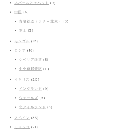
ネパールとチベット
(9)
中国
(6)
青蔵鉄道（ラサ – 北京）
(3)
本土
(3)
モンゴル
(12)
ロシア
(16)
シベリア鉄道
(5)
中央連邦管区
(11)
イギリス
(20)
イングランド
(9)
ウェールズ
(8)
北アイルランド
(3)
スペイン
(35)
モロッコ
(21)