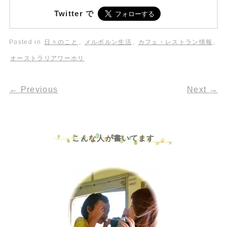
Twitter で
Posted in
日々のこと
,
メルボルン生活
,
カフェ・レストラン情報
,
オーストラリアワーホリ
←
Previous
Next
→
こんな人が書いてます