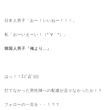
日本人男子「おー！いいねー！！！」
私「おーいえーい！（*´∀｀*）」
韓国人男子「俺より…」
はっ！！Σ(ﾟДﾟ|||)
打てなかった男性陣への配慮が足りなかったか！？
フォローの一言を・・！？？