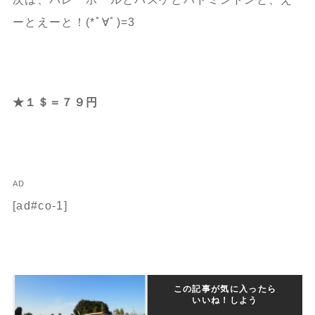
ーとえーと！(*ﾟ∀ﾟ)=3
★１＄＝７９円
AD
[ad#co-1]
この記事が気に入ったら
いいね！しよう