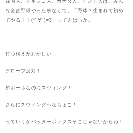
韓国人、メキシコ人、カナダ人、インド人は、みん
な全然野球やった事なくて、「野球？生まれて初め
てやる！！(*ﾟ∀ﾟ)=3」って人ばっか。
打つ構えがおかしい！
グローブ反対！
超ボールなのにスウィング！
さらにスウィングへなちょこ！
っていうかバッターボックスそこじゃないからね！