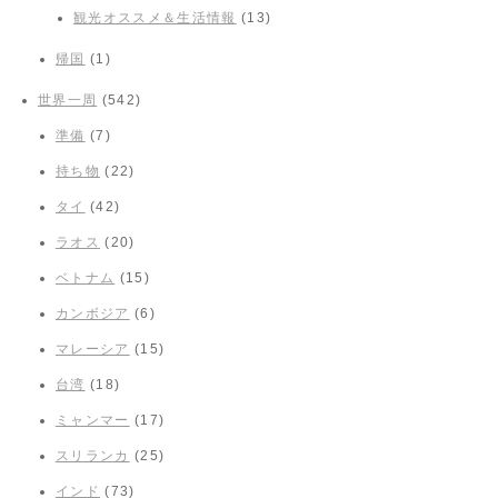
観光オススメ＆生活情報
(13)
帰国
(1)
世界一周
(542)
準備
(7)
持ち物
(22)
タイ
(42)
ラオス
(20)
ベトナム
(15)
カンボジア
(6)
マレーシア
(15)
台湾
(18)
ミャンマー
(17)
スリランカ
(25)
インド
(73)