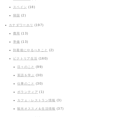
スペイン
(18)
帰国
(2)
カナダワーホリ
(197)
費用
(13)
準備
(13)
到着後にやるべきこと
(2)
ビクトリア生活
(160)
日々のこと
(99)
英語を学ぶ
(30)
仕事のこと
(30)
ボランティア
(1)
カフェ・レストラン情報
(3)
観光オススメ＆生活情報
(37)