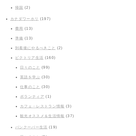
帰国
(2)
カナダワーホリ
(197)
費用
(13)
準備
(13)
到着後にやるべきこと
(2)
ビクトリア生活
(160)
日々のこと
(99)
英語を学ぶ
(30)
仕事のこと
(30)
ボランティア
(1)
カフェ・レストラン情報
(3)
観光オススメ＆生活情報
(37)
バンクーバー生活
(19)