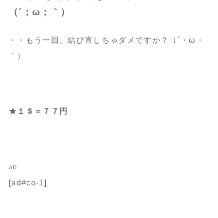
（´；ω；｀）
・・もう一回、結び直しちゃダメですか？（´・ω・
｀）
★１＄＝７７円
AD
[ad#co-1]