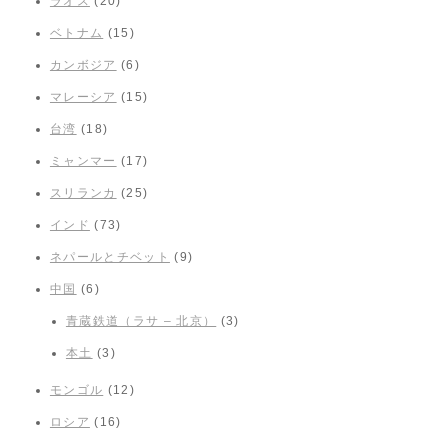
ラオス
(20)
ベトナム
(15)
カンボジア
(6)
マレーシア
(15)
台湾
(18)
ミャンマー
(17)
スリランカ
(25)
インド
(73)
ネパールとチベット
(9)
中国
(6)
青蔵鉄道（ラサ – 北京）
(3)
本土
(3)
モンゴル
(12)
ロシア
(16)