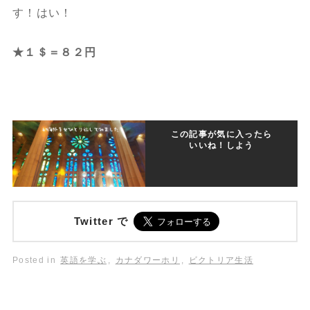
す！はい！
★１＄＝８２円
この記事が気に入ったら
いいね！しよう
Twitter で
Posted in
英語を学ぶ
,
カナダワーホリ
,
ビクトリア生活