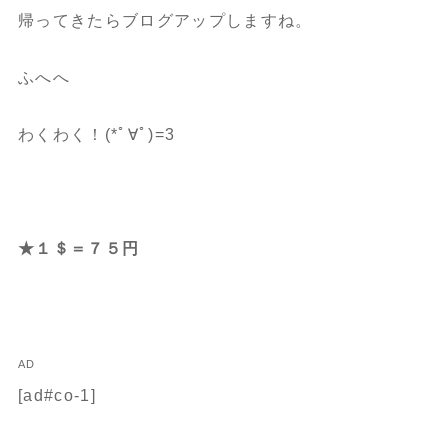
帰ってきたらブログアップしますね。
ふへへ
わくわく！(*ﾟ∀ﾟ)=3
★１＄＝７５円
AD
[ad#co-1]