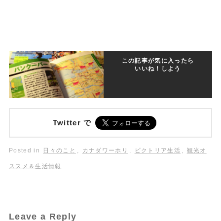
この記事が気に入ったら
いいね！しよう
Twitter で
Posted in
日々のこと
,
カナダワーホリ
,
ビクトリア生活
,
観光オ
ススメ＆生活情報
Leave a Reply