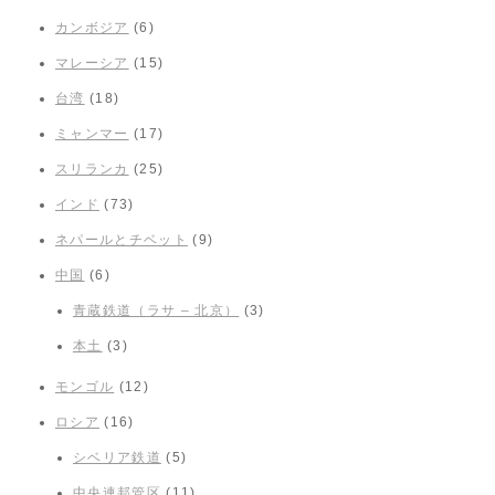
カンボジア
(6)
マレーシア
(15)
台湾
(18)
ミャンマー
(17)
スリランカ
(25)
インド
(73)
ネパールとチベット
(9)
中国
(6)
青蔵鉄道（ラサ – 北京）
(3)
本土
(3)
モンゴル
(12)
ロシア
(16)
シベリア鉄道
(5)
中央連邦管区
(11)