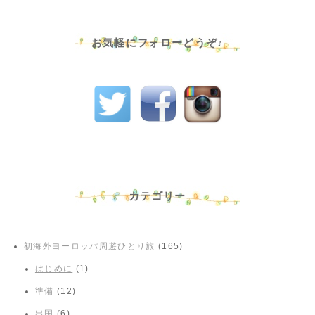
お気軽にフォローどうぞ♪
カテゴリー
初海外ヨーロッパ周遊ひとり旅
(165)
はじめに
(1)
準備
(12)
出国
(6)