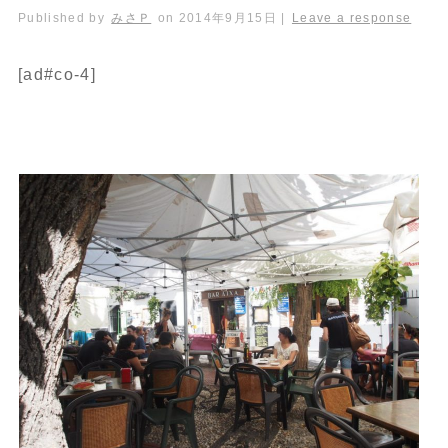
Published by
みさＰ
on
2014年9月15日
|
Leave a response
[ad#co-4]