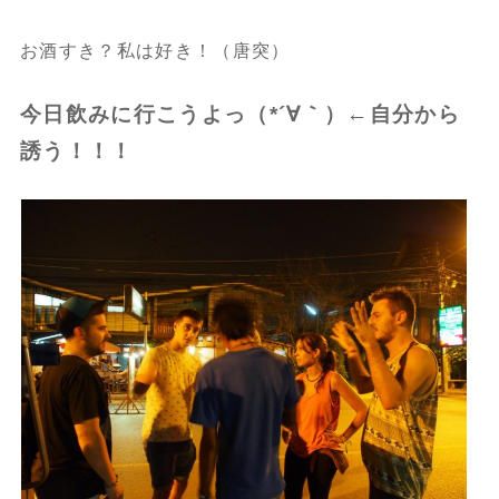
お酒すき？私は好き！（唐突）
今日飲みに行こうよっ（*´∀｀）←自分から
誘う！！！