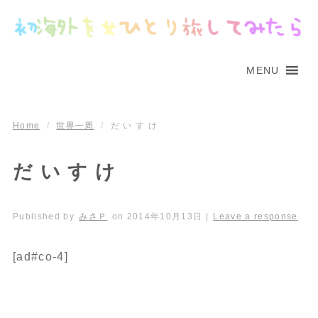
MENU
Home
/
世界一周
/
だ い す け
だ い す け
Published by
みさＰ
on
2014年10月13日
|
Leave a response
[ad#co-4]