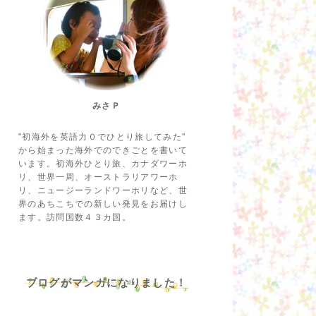
みさＰ
"初海外を英語力０でひとり旅してみた"
から始まった海外でのできごとを書いて
います。初海外ひとり旅、カナダワーホ
リ、世界一周、オーストラリアワーホ
リ、ニュージーランドワーホリなど、世
界のあちこちでの新しい発見をお届けし
ます。訪問国数４３カ国。
ブログがマンガになりました！