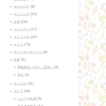
カンボジア
(6)
マレーシア
(15)
台湾
(18)
ミャンマー
(17)
スリランカ
(25)
インド
(73)
ネパールとチベット
(9)
中国
(6)
青蔵鉄道（ラサ – 北京）
(3)
本土
(3)
モンゴル
(12)
ロシア
(16)
シベリア鉄道
(5)