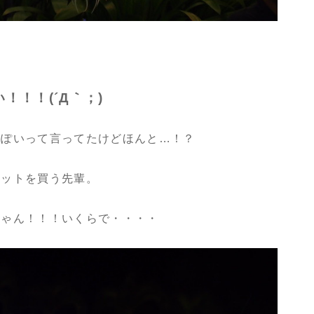
！！！(´Д｀；)
っぽいって言ってたけどほんと…！？
ケットを買う先輩。
じゃん！！！いくらで・・・・