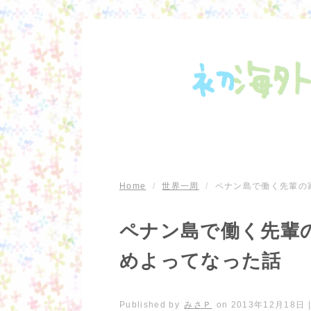
Home
/
世界一周
/
ペナン島で働く先輩の
ペナン島で働く先輩
めよってなった話
Published by
みさＰ
on
2013年12月18日