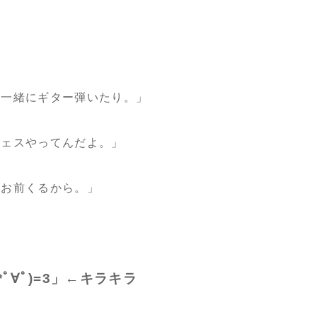
」
」
に一緒にギター弾いたり。」
フェスやってんだよ。」
、お前くるから。」
ﾟ∀ﾟ)=3」←キラキラ