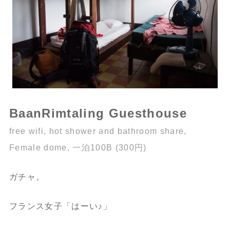
BaanRimtaling Guesthouse
free wifi, hot shower and bathroom share,
Female dome, 一泊100B (300円)
ガチャ。
フランス女子「はーい♪」