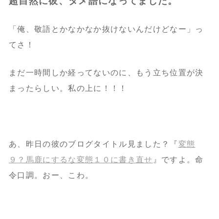
超自然に彼、タメ語になってました。
「俺、敬語とかなかなか抜けないんだけどなー」っ
てさ！
まだ一時間しか経ってないのに、もう立ち位置が決
まったらしい。私の上に！！！
あ、昨日の彼のブログタイトル見ました？『
変態
９？馬鹿にするな変態１０に書き直せ
』ですよ。命
令口調。おー、こわ。