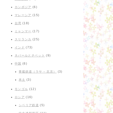
カンボジア
(6)
マレーシア
(15)
台湾
(18)
ミャンマー
(17)
スリランカ
(25)
インド
(73)
ネパールとチベット
(9)
中国
(6)
青蔵鉄道（ラサ – 北京）
(3)
本土
(3)
モンゴル
(12)
ロシア
(16)
シベリア鉄道
(5)