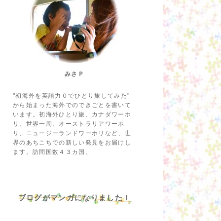
みさＰ
"初海外を英語力０でひとり旅してみた"
から始まった海外でのできごとを書いて
います。初海外ひとり旅、カナダワーホ
リ、世界一周、オーストラリアワーホ
リ、ニュージーランドワーホリなど、世
界のあちこちでの新しい発見をお届けし
ます。訪問国数４３カ国。
ブログがマンガになりました！