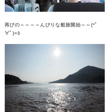
再びの～～～～んびりな船旅開始～～(*ﾟ
∀ﾟ)=3