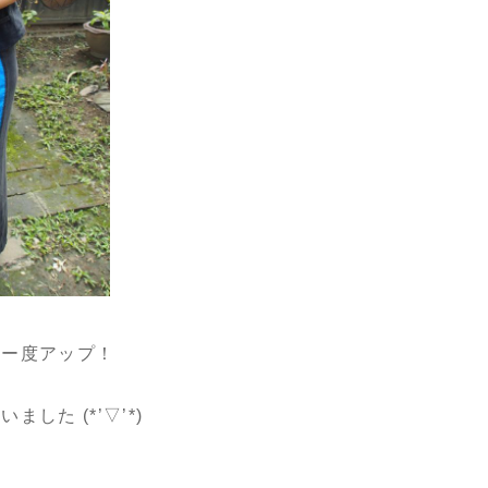
ター度アップ！
した (*’▽’*)