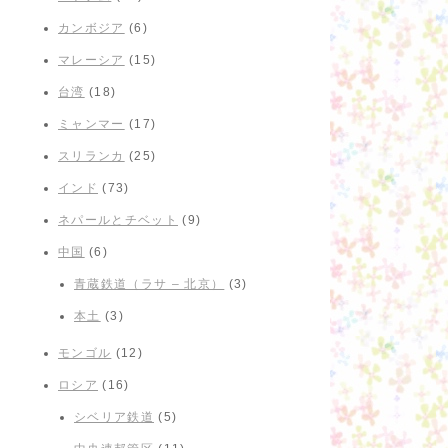
カンボジア
(6)
マレーシア
(15)
台湾
(18)
ミャンマー
(17)
スリランカ
(25)
インド
(73)
ネパールとチベット
(9)
中国
(6)
青蔵鉄道（ラサ – 北京）
(3)
本土
(3)
モンゴル
(12)
ロシア
(16)
シベリア鉄道
(5)