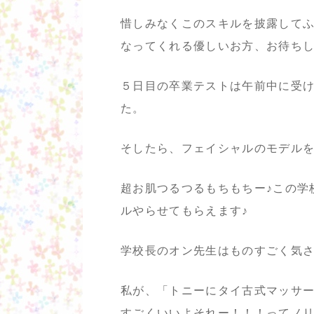
惜しみなくこのスキルを披露して
なってくれる優しいお方、お待ち
５日目の卒業テストは午前中に受
た。
そしたら、フェイシャルのモデルをや
超お肌つるつるもちもちー♪この学
ルやらせてもらえます♪
学校長のオン先生はものすごく気さ
私が、「トニーにタイ古式マッサ
すごくいいよそれー！！！ってノ