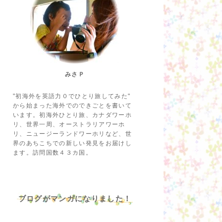
みさＰ
"初海外を英語力０でひとり旅してみた"
から始まった海外でのできごとを書いて
います。初海外ひとり旅、カナダワーホ
リ、世界一周、オーストラリアワーホ
リ、ニュージーランドワーホリなど、世
界のあちこちでの新しい発見をお届けし
ます。訪問国数４３カ国。
ブログがマンガになりました！