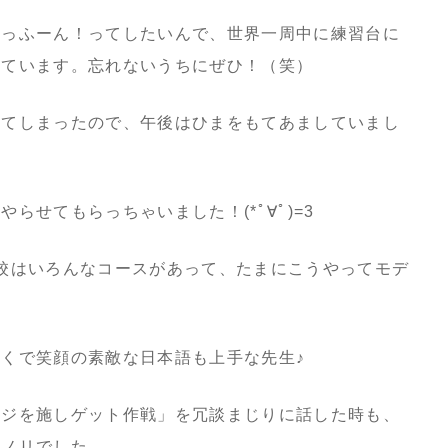
ふっふーん！ってしたいんで、世界一周中に練習台に
しています。忘れないうちにぜひ！（笑）
けてしまったので、午後はひまをもてあましていまし
らせてもらっちゃいました！(*ﾟ∀ﾟ)=3
校はいろんなコースがあって、たまにこうやってモデ
くで笑顔の素敵な日本語も上手な先生♪
ージを施しゲット作戦」を冗談まじりに話した時も、
リノリでした。