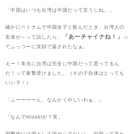
「中国はいつも台湾は中国だって言うしね。」
確かにベトナムで中国女子と飲んだとき、台湾人の
「あーチャイナね！」
友達が～って話したら、
っ
てふっつーに笑顔で返されたなぁ。
えー！本当に台湾は完全に中国だって思ってるん
だ！って衝撃受けました。（その子自体はとっても
いい子！）
「ふーーーーん、なんかくやしいわぁ。」
「なんでmisakiが？笑」
国際的には国として認めらてないし、中国って言わ