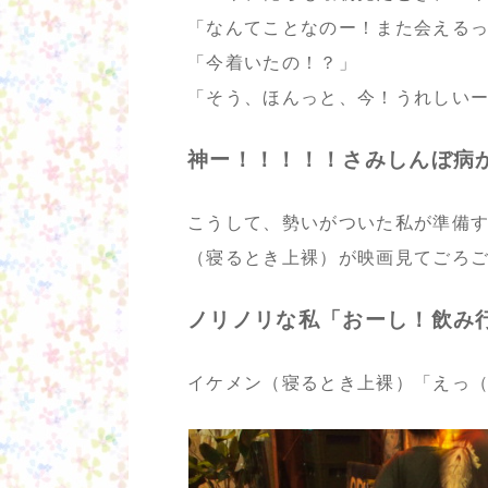
「なんてことなのー！また会える
「今着いたの！？」
「そう、ほんっと、今！うれしい
神ー！！！！！さみしんぼ病
こうして、勢いがついた私が準備
（寝るとき上裸）が映画見てごろ
ノリノリな私「おーし！飲み行く
イケメン（寝るとき上裸）「えっ（なに突然