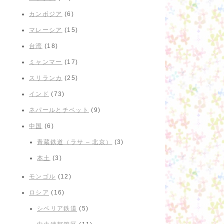
カンボジア
(6)
マレーシア
(15)
台湾
(18)
ミャンマー
(17)
スリランカ
(25)
インド
(73)
ネパールとチベット
(9)
中国
(6)
青蔵鉄道（ラサ – 北京）
(3)
本土
(3)
モンゴル
(12)
ロシア
(16)
シベリア鉄道
(5)