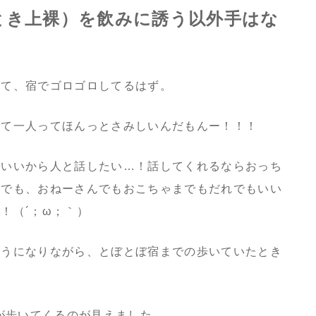
とき上裸）を飲みに誘う以外手はな
くて、宿でゴロゴロしてるはず。
くて一人ってほんっとさみしいんだもんー！！！
もいいから人と話したい…！話してくれるならおっち
んでも、おねーさんでもおこちゃまでもだれでもいい
！（´；ω；｀）
そうになりながら、とぼとぼ宿までの歩いていたとき
が歩いてくるのが見えました。