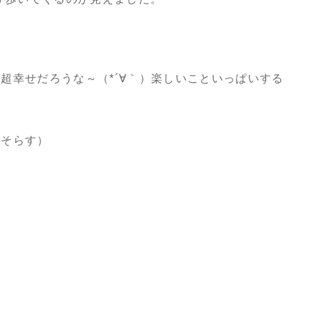
超幸せだろうな～（*´∀｀）楽しいこといっぱいする
目そらす）