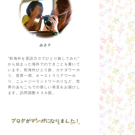
みさＰ
"初海外を英語力０でひとり旅してみた"
から始まった海外でのできごとを書いて
います。初海外ひとり旅、カナダワーホ
リ、世界一周、オーストラリアワーホ
リ、ニュージーランドワーホリなど、世
界のあちこちでの新しい発見をお届けし
ます。訪問国数４３カ国。
ブログがマンガになりました！