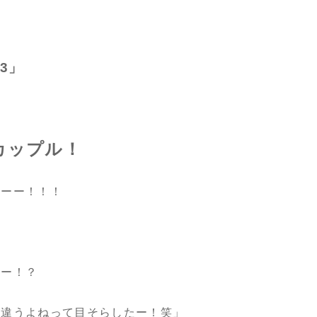
=3」
カップル！
だーー！！！
うー！？
や違うよねって目そらしたー！笑」