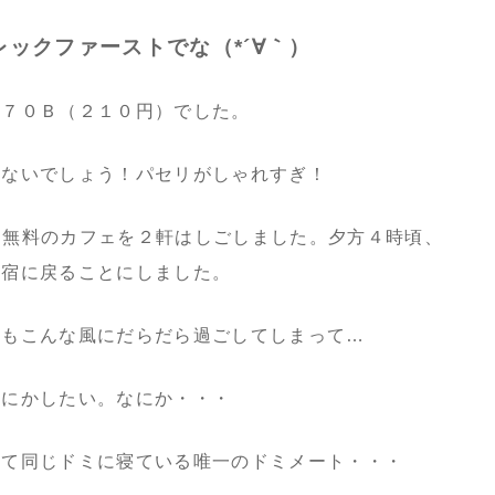
ックファーストでな（*´∀｀）
、７０Ｂ（２１０円）でした。
ゃないでしょう！パセリがしゃれすぎ！
fi無料のカフェを２軒はしごしました。夕方４時頃、
ら宿に戻ることにしました。
日もこんな風にだらだら過ごしてしまって…
なにかしたい。なにか・・・
って同じドミに寝ている唯一のドミメート・・・