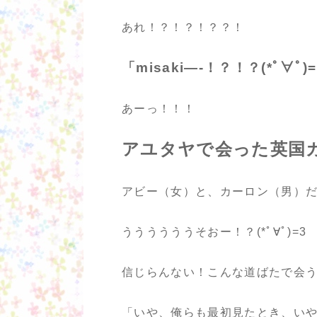
あれ！？！？！？？！
「misaki—-！？！？(*ﾟ∀ﾟ)
あーっ！！！
アユタヤで会った英国
アビー（女）と、カーロン（男）
ううううううそおー！？(*ﾟ∀ﾟ)=3
信じらんない！こんな道ばたで会
「いや、俺らも最初見たとき、い