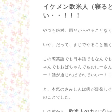
イケメン欧米人（寝る
い・・！！！
やつも絶対、雨だからやることな
いや、だって、まじでやること無
この際英語でも日本語でもなんで
ゃんでもおばちゃんでもおにーさ
ー！話が通じればそれでいいー！！
と、本気のさみしんぼ病が爆発し
のことでした。
欧米人のカップル
目の前から、