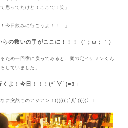
って思ってたけど！ここで！笑」
ー！今日飲みに行こうよ！！！」
からの救いの手がここに！！！（´；ω；｀）
するため一回宿に戻ってみると、案の定イケメンくん
ごろしていました。
よ！今日！！！(*ﾟ∀ﾟ)=3」
このアジアン！(((((( ;ﾟДﾟ)))))）」