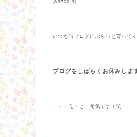
[ad#co-4]
いつも当ブログにぷらっと寄って
ブログをしばらくお休みしま
・・・えーと、元気です！笑