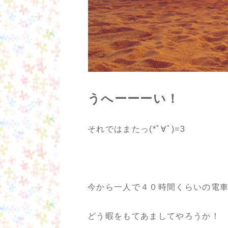
うへーーーい！
それではまたっ(*ﾟ∀ﾟ)=3
今から一人で４０時間くらいの電
どう暇をもてあましてやろうか！