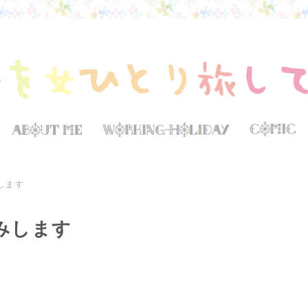
します
みします