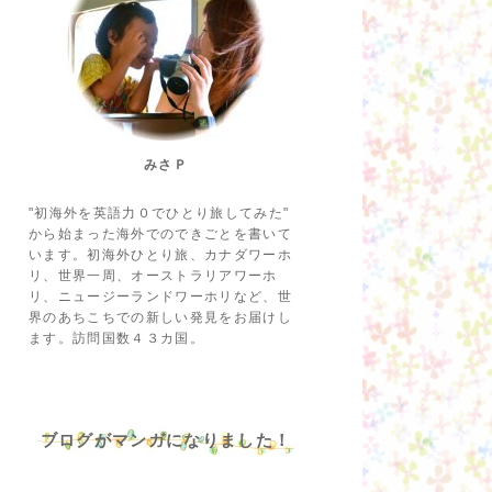
みさＰ
"初海外を英語力０でひとり旅してみた"
から始まった海外でのできごとを書いて
います。初海外ひとり旅、カナダワーホ
リ、世界一周、オーストラリアワーホ
リ、ニュージーランドワーホリなど、世
界のあちこちでの新しい発見をお届けし
ます。訪問国数４３カ国。
ブログがマンガになりました！