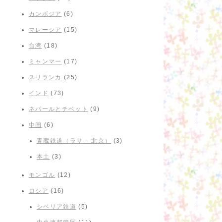
カンボジア
(6)
マレーシア
(15)
台湾
(18)
ミャンマー
(17)
スリランカ
(25)
インド
(73)
ネパールとチベット
(9)
中国
(6)
青蔵鉄道（ラサ – 北京）
(3)
本土
(3)
モンゴル
(12)
ロシア
(16)
シベリア鉄道
(5)