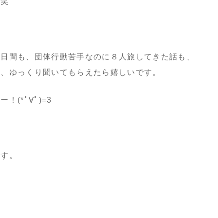
！笑
２日間も、団体行動苦手なのに８人旅してきた話も、
た、ゆっくり聞いてもらえたら嬉しいです。
(*ﾟ∀ﾟ)=3
ます。